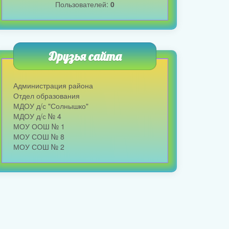
Пользователей:
0
Друзья сайта
Администрация района
Отдел образования
МДОУ д/с "Солнышко"
МДОУ д/с № 4
МОУ ООШ № 1
МОУ СОШ № 8
МОУ СОШ № 2