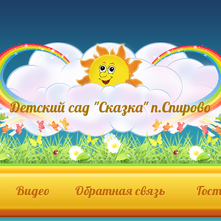
Детский сад "Сказка" п.Спирово
Видео
Обратная связь
Гост