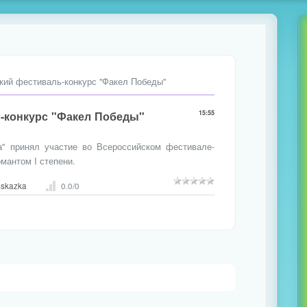
кий фестиваль-конкурс "Факел Победы"
-конкурс "Факел Победы"
15:55
а" принял участие во Всероссийском фестивале-
мантом I степени.
sskazka
0.0
/
0