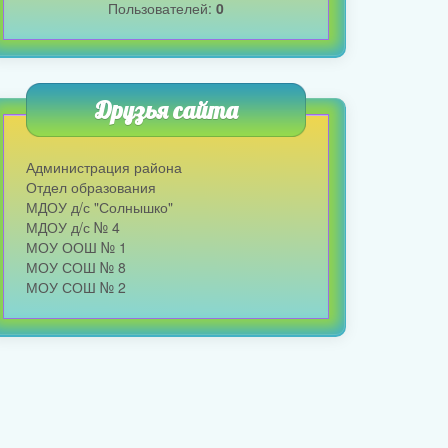
Пользователей:
0
Друзья сайта
Администрация района
Отдел образования
МДОУ д/с "Солнышко"
МДОУ д/с № 4
МОУ ООШ № 1
МОУ СОШ № 8
МОУ СОШ № 2