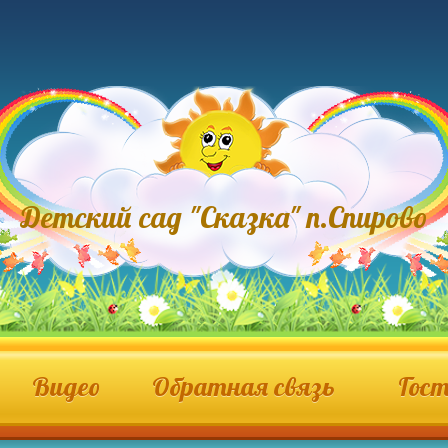
Детский сад "Сказка" п.Спирово
Видео
Обратная связь
Гост