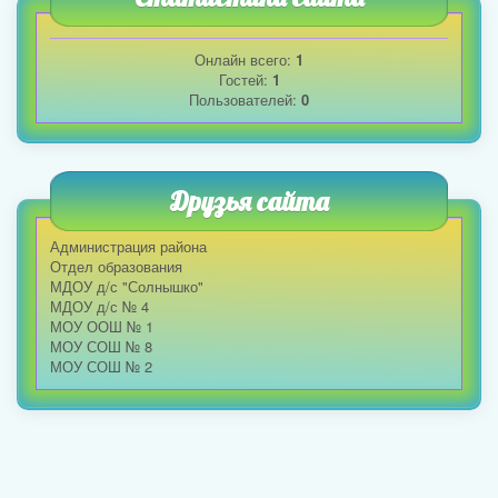
Онлайн всего:
1
Гостей:
1
Пользователей:
0
Друзья сайта
Администрация района
Отдел образования
МДОУ д/с "Солнышко"
МДОУ д/с № 4
МОУ ООШ № 1
МОУ СОШ № 8
МОУ СОШ № 2