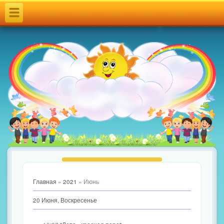
п
е
р
е
к
л
ю
ч
и
т
Главная
»
2021
»
Июнь
ь
20 Июня, Воскресенье