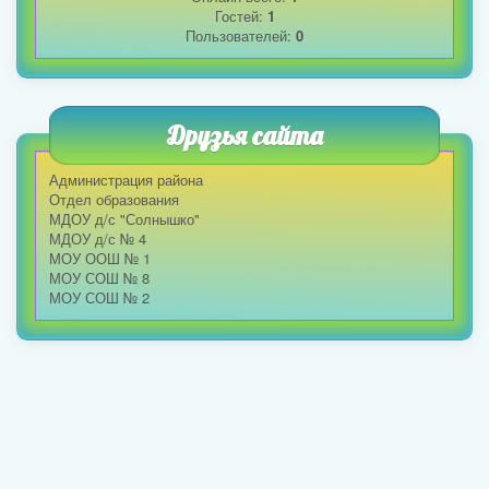
Гостей:
1
Пользователей:
0
Друзья сайта
Администрация района
Отдел образования
МДОУ д/с "Солнышко"
МДОУ д/с № 4
МОУ ООШ № 1
МОУ СОШ № 8
МОУ СОШ № 2