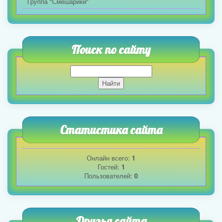
Группа "Смешарики"
Поиск по сайту
Статистика сайта
Онлайн всего:
1
Гостей:
1
Пользователей:
0
Друзья сайта